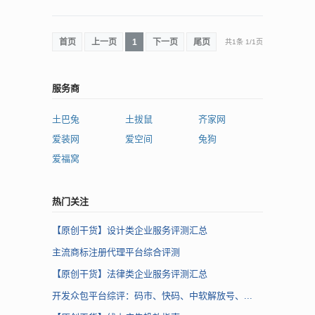
首页
上一页
1
下一页
尾页
共1条
1
/
1页
服务商
土巴兔
土拔鼠
齐家网
爱装网
爱空间
兔狗
爱福窝
热门关注
【原创干货】设计类企业服务评测汇总
主流商标注册代理平台综合评测
【原创干货】法律类企业服务评测汇总
开发众包平台综评：码市、快码、中软解放号、...