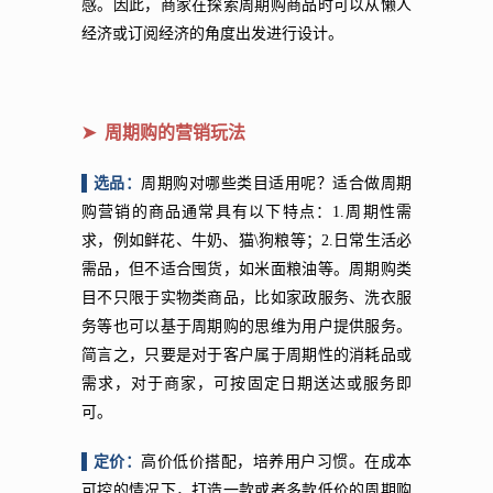
感。因此，商家在探索周期购商品时可以从懒人
经济或订阅经济的角度出发进行设计。
➤ 周期购的营销玩法
▌选品：
周期购对哪些类目适用呢？适合做
周期
购营销的商品通常具有以下特点：1.周期性需
求，例如鲜花、牛奶、猫\狗粮等；2.日常生活必
需品，但不适合囤货，如米面粮油等。周期购类
目不只限于实物类商品，比如家政服务、洗衣服
务等也可以基于周期购的思维为用户提供服务。
简言之，只要是对于客户属于周期性的消耗品或
需求，对于商家，可按固定日期送达或服务即
可。
▌定价：
高价低价搭配，培养用户习惯。
在成本
可控的情况下，打造一款或者多款低价的周期购